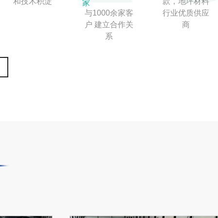
和技术积淀
款，地坪材料
家
与1000余家客
行业优质供应
户 建立合作关
商
系